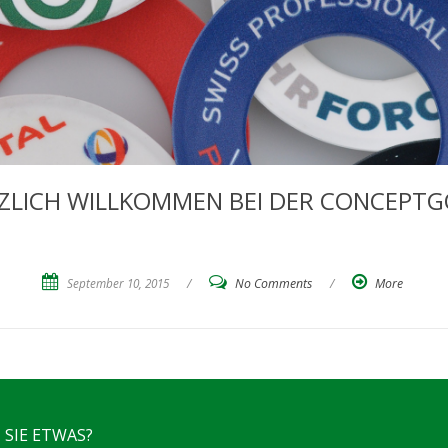
ZLICH WILLKOMMEN BEI DER CONCEPTG
September 10, 2015
/
No Comments
/
More
 SIE ETWAS?